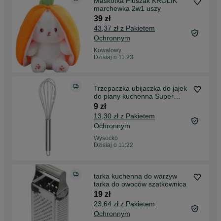
Maskotka Pluszak KRÓLIK
marchewka 2w1 uszy
39 zł
43,37 zł z Pakietem
Ochronnym
Kowalowy
Dzisiaj o 11:23
Trzepaczka ubijaczka do jajek
do piany kuchenna Super
Jakość
9 zł
13,30 zł z Pakietem
Ochronnym
Wysocko
Dzisiaj o 11:22
tarka kuchenna do warzyw
tarka do owoców szatkownica
19 zł
23,64 zł z Pakietem
Ochronnym