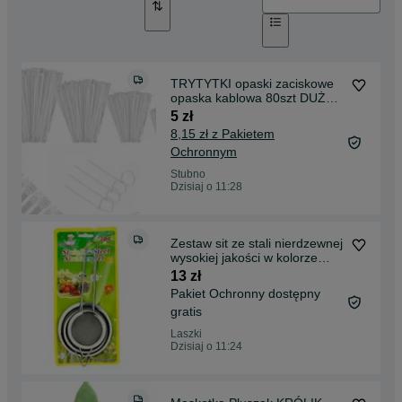
TRYTYTKI opaski zaciskowe
opaska kablowa 80szt DUŻY
ZESTAW
5 zł
8,15 zł z Pakietem
Ochronnym
Stubno
Dzisiaj o 11:28
Zestaw sit ze stali nierdzewnej
wysokiej jakości w kolorze
srebrnym
13 zł
Pakiet Ochronny dostępny
gratis
Laszki
Dzisiaj o 11:24