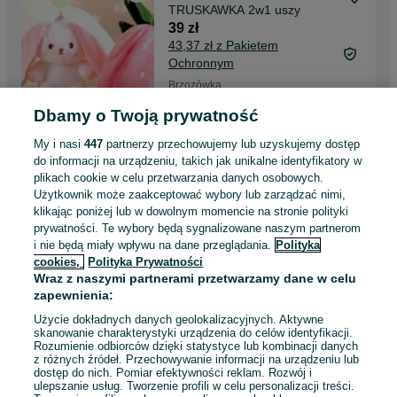
TRUSKAWKA 2w1 uszy
39 zł
43,37 zł z Pakietem
Ochronnym
Brzozówka
Dzisiaj o 11:15
Dbamy o Twoją prywatność
My i nasi
447
partnerzy przechowujemy lub uzyskujemy dostęp
Maskotka Pluszak KRÓLIK
do informacji na urządzeniu, takich jak unikalne identyfikatory w
truskawka 2w1 uszy
plikach cookie w celu przetwarzania danych osobowych.
39 zł
Użytkownik może zaakceptować wybory lub zarządzać nimi,
43,37 zł z Pakietem
klikając poniżej lub w dowolnym momencie na stronie polityki
Ochronnym
prywatności. Te wybory będą sygnalizowane naszym partnerom
Nowy Korczyn
i nie będą miały wpływu na dane przeglądania.
Polityka
Dzisiaj o 11:15
cookies,
Polityka Prywatności
Wraz z naszymi partnerami przetwarzamy dane w celu
zapewnienia:
Maskotka Pluszak KRÓLIK
Użycie dokładnych danych geolokalizacyjnych. Aktywne
marchewka 2w1 uszy
skanowanie charakterystyki urządzenia do celów identyfikacji.
39 zł
Rozumienie odbiorców dzięki statystyce lub kombinacji danych
z różnych źródeł. Przechowywanie informacji na urządzeniu lub
43,37 zł z Pakietem
dostęp do nich. Pomiar efektywności reklam. Rozwój i
Ochronnym
ulepszanie usług. Tworzenie profili w celu personalizacji treści.